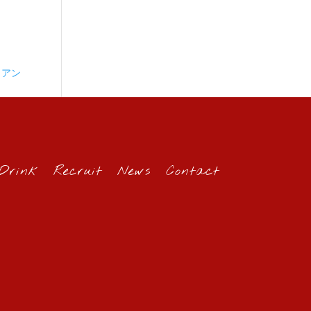
リアン
Drink
Recruit
News
Contact