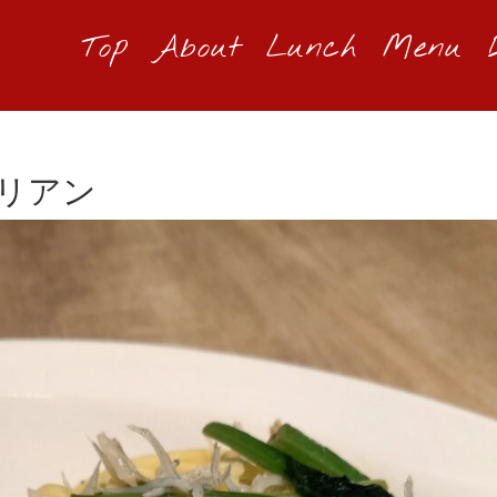
Top
About
Lunch
Menu
リアン