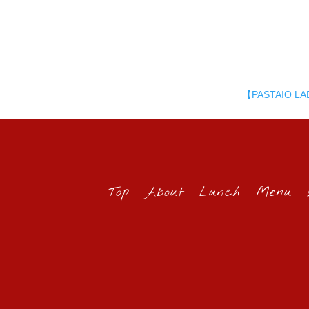
【PASTAIO L
Top
About
Lunch
Menu