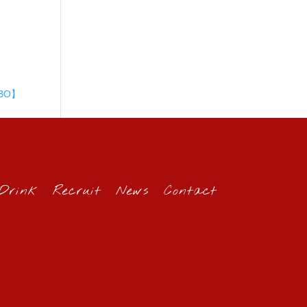
ABO】
Drink
Recruit
News
Contact