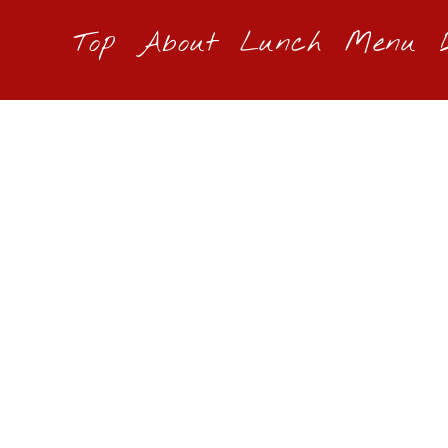
Top
About
Lunch
Menu