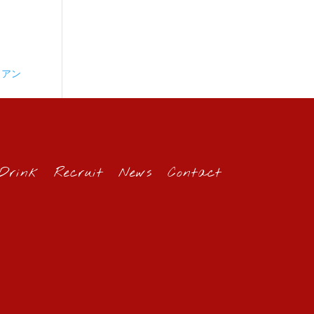
リアン
Drink
Recruit
News
Contact